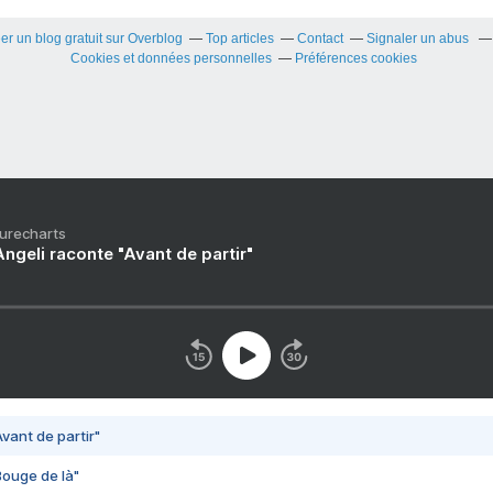
er un blog gratuit sur Overblog
Top articles
Contact
Signaler un abus
Cookies et données personnelles
Préférences cookies
Purecharts
ngeli raconte "Avant de partir"
vant de partir"
Bouge de là"