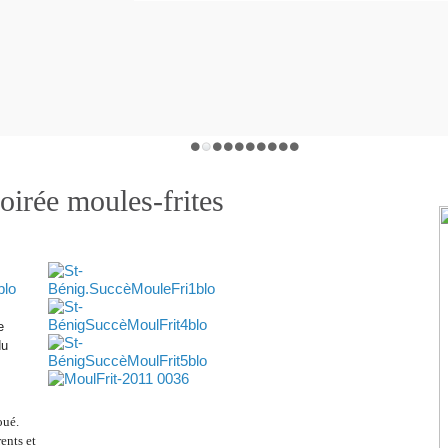
oirée moules-frites
e
du
oué.
ents et