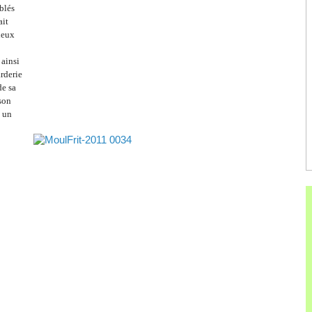
blés
ait
ieux
 ainsi
rderie
de sa
 son
s un