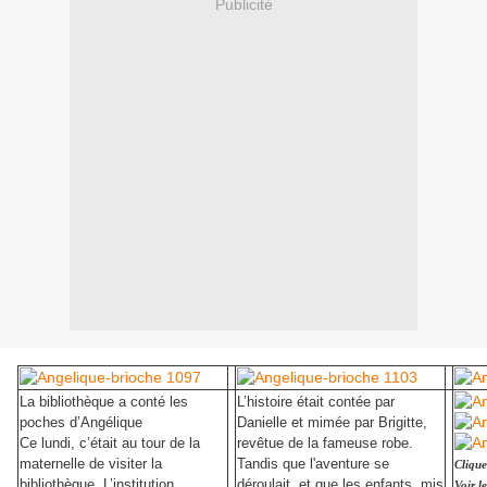
Publicité
La bibliothèque a conté les
L’histoire était contée par
poches d’Angélique
Danielle et mimée par Brigitte,
Ce lundi, c’était au tour de la
revêtue de la fameuse robe.
maternelle de visiter la
Tandis que l'aventure se
Clique
bibliothèque. L’institution
déroulait, et que les enfants, mis
Voir l