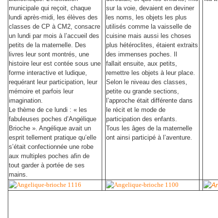
municipale qui reçoit, chaque
sur la voie, devaient en deviner
lundi après-midi, les élèves des
les noms, les objets les plus
classes de CP à CM2, consacre
utilisés comme la vaisselle de
un lundi par mois à l’accueil des
cuisine mais aussi les choses
petits de la maternelle. Des
plus hétéroclites, étaient extraits
livres leur sont montrés, une
des immenses poches.
Il
histoire leur est contée sous une
fallait ensuite, aux petits,
forme interactive et ludique,
remettre les objets à leur place.
requérant leur participation, leur
Selon le niveau des classes,
mémoire et parfois leur
petite ou grande sections,
imagination.
l’approche était différente dans
Le thème de ce lundi : « les
le récit et le mode de
fabuleuses poches d’Angélique
participation des enfants.
Brioche ». Angélique avait un
Tous les âges de la maternelle
esprit tellement pratique qu’elle
ont ainsi participé à l’aventure.
s’était confectionnée une robe
aux multiples poches afin de
tout garder à portée de ses
mains.