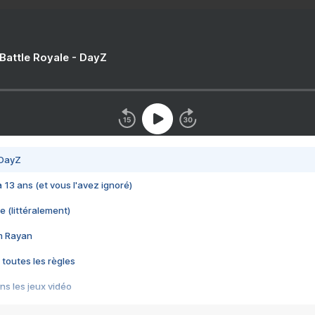
 Battle Royale - DayZ
 DayZ
 a 13 ans (et vous l'avez ignoré)
e (littéralement)
im Rayan
 toutes les règles
s les jeux vidéo
us choquant de Rockstar ? - Le scandale BULLY