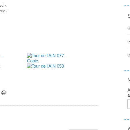
voir
rme !
A
a
E