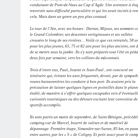
conduisant de Pont-de-Vaux au Cap d’Agde. Une aventure à éta
traversée sans difficulté particulière et qui les avait incités à re
cela. Mais dans un genre un peu plus costaud.
Le tour de l’Ain, avec ses bosses : Dortan, Mijoux, ses sommets 
le Grand Colombier, ses descentes vertigineuses et ses vallées
creusées le long de ses rivières… Voilà ce que ces retraités, 58 a
pour les plus jeunes, 65, 75 et 82 ans pour les plus anciens, ont 
de se mettre sous la jambe.
Ils s'y sont préparés tout l'été en péd
deux fois par semaine, vers les collines du mäconnais
Trois d’entre eux, Paul, Josette et Jean-Paul , ont concocté un
itinéraire qui, évitant les axes fréquentés, devait, par de sympat
routes buissonnières les conduire à bon port. Ils avaient pris la
précaution de laisser quelques lignes en pointillés dans le plan
établi, de manière à s’offrir quelques escapades vers d’éventuell
curiosités touristiques ou des détours excitant leur convoitise de
sportifs accomplis.
Ils sont partis un matin de septembre, de Saint-Bénigne, précédé
camping-car de Marcel, bourré de valises et de matériel de
dépannage. Première étape, Simandre-sur-Suran, 85 km, en pass
entre autres, par les « S » de Coligny. Et petit souci pour le cam