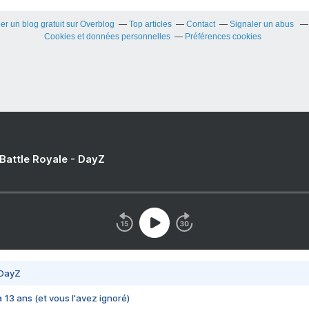
er un blog gratuit sur Overblog
Top articles
Contact
Signaler un abus
Cookies et données personnelles
Préférences cookies
 Battle Royale - DayZ
 DayZ
 a 13 ans (et vous l'avez ignoré)