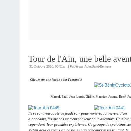
Tour de l'Ain, une belle aven
31 Octobre 2010, 03:51am
|
Publié par Actu.Saint-Bénigne
Cliquer sur une image pour l'agrandir.
Marcel, Paul, Jean-Louis, Gisèle, Maurice, Josette, René, Je
Ils se sont retrouvés ce jeudi soir pour
revivre, au travers d’un
diaporama, les grands moments de leur belle aventure. Ce n’étai
cependant leur première expérience. Ce groupe de cyclotouriste
s’était déjà essayé, l’an passé, sur un parcours assez roulant, le