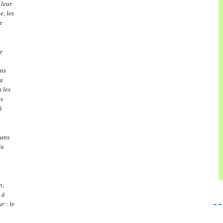
 leur
e, les
e
e
ins
la
 les
es
à
dans
du
n,
 à
r : le