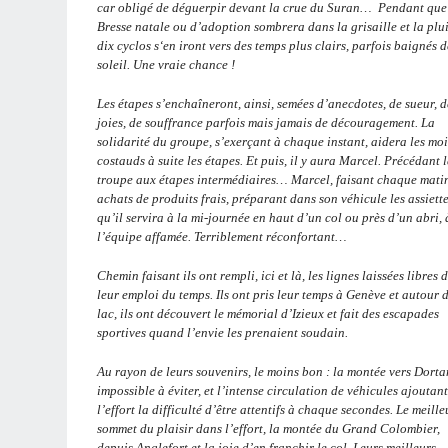
car obligé de déguerpir devant la crue du Suran… Pendant que
Bresse natale ou d’adoption sombrera dans la grisaille et la plui
dix cyclos s‘en iront vers des temps plus clairs, parfois baignés d
soleil. Une vraie chance !
Les étapes s’enchaîneront, ainsi, semées d’anecdotes, de sueur, d
joies, de souffrance parfois mais jamais de découragement. La
solidarité du groupe, s’exerçant à chaque instant, aidera les mo
costauds à suite les étapes. Et puis, il y aura Marcel. Précédant 
troupe aux étapes intermédiaires… Marcel, faisant chaque matin
achats de produits frais, préparant dans son véhicule les assiett
qu’il servira à la mi-journée en haut d’un col ou près d’un abri, 
l’équipe affamée. Terriblement réconfortant…
Chemin faisant ils ont rempli, ici et là, les lignes laissées libres 
leur emploi du temps. Ils ont pris leur temps à Genève et autour 
lac, ils ont découvert le mémorial d’Izieux et fait des escapades
sportives quand l’envie les prenaient soudain.
Au rayon de leurs souvenirs, le moins bon : la montée vers Dorta
impossible à éviter, et l’intense circulation de véhicules ajoutant
l’effort la difficulté d’être attentifs à chaque secondes. Le meilleu
sommet du plaisir dans l’effort, la montée du Grand Colombier,
depuis Anglefort et la joie d’en franchir le col. Leurs meilleurs