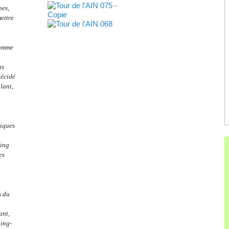
pes,
mettre
comme
ns
décidé
alant,
hiques
ning
es
s du
ant,
ping-