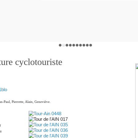
ture cyclotouriste
an-Paul, Pierrette, Alain, Geneviève.
t
s