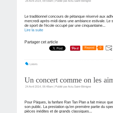
28 Avril 2014, 09:59am
|
Publié par Actu.Saint-Bénigne
Le traditionnel concours de pétanque réservé aux adhér
mercredi après-midi dans une ambiance estivale. Le sol
de sport de l’école occupé par une cinquantaine...
Lire la suite
Partager cet article
Repost
0
Loisirs
Un concert comme on les ai
24 Avril 2014, 06:48am
|
Publié par Actu.Saint-Bénigne
Pour Päques, la fanfare Ran Tan Plan a fait mieux que
son public. La prestation qu’en première partie du spe
pièces inédites et de grands classiques...