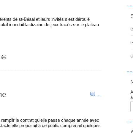
ents de st-Béaal et leurs invités s’est déroulé
eil inondait la dizaine de jeux tracés sur le plateau
me
A
…
a
E
 remplir le contrat qu’elle passe chaque année avec
ctacle elle proposait à ce public comprenait quelques