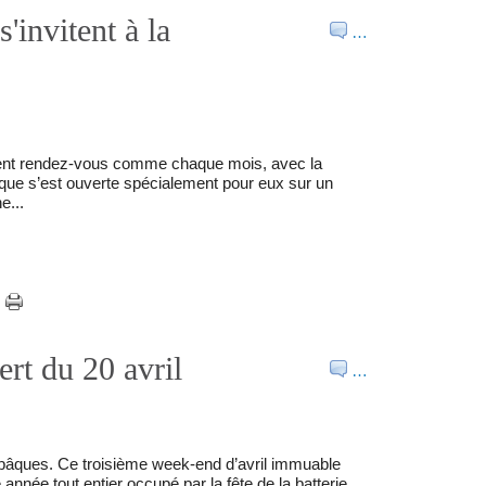
'invitent à la
…
aient rendez-vous comme chaque mois, avec la
hèque s’est ouverte spécialement pour eux sur un
e...
rt du 20 avril
…
e pâques. Ce troisième week-end d’avril immuable
année tout entier occupé par la fête de la batterie