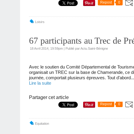
Repost
0
Loisirs
67 participants au Trec de Pr
18 Avril 2014, 19:59pm
|
Publié par Actu.Saint-Bénigne
Avec le soutien du Comité Départemental de Tourisme 
organisait un TREC sur la base de Chamerande, ce di
journée, comportait plusieurs épreuves. Tout d’abord..
Lire la suite
Partager cet article
Repost
0
Equitation